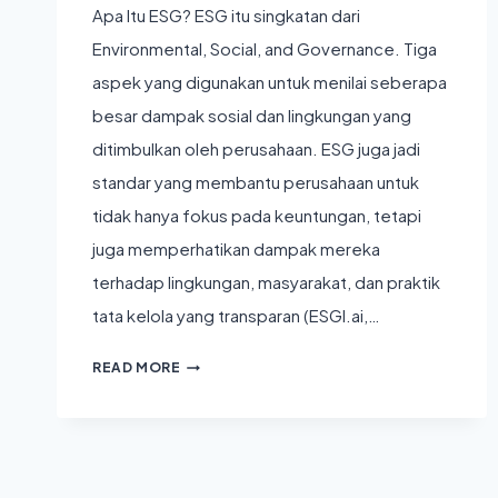
Apa Itu ESG? ESG itu singkatan dari
Environmental, Social, and Governance. Tiga
aspek yang digunakan untuk menilai seberapa
besar dampak sosial dan lingkungan yang
ditimbulkan oleh perusahaan. ESG juga jadi
standar yang membantu perusahaan untuk
tidak hanya fokus pada keuntungan, tetapi
juga memperhatikan dampak mereka
terhadap lingkungan, masyarakat, dan praktik
tata kelola yang transparan (ESGI.ai,…
BIAR
READ MORE
PAHAM:
ESG,
GREENWASHING,
DAN
MASA