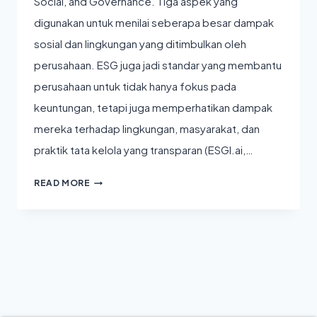
Social, and Governance. Tiga aspek yang
digunakan untuk menilai seberapa besar dampak
sosial dan lingkungan yang ditimbulkan oleh
perusahaan. ESG juga jadi standar yang membantu
perusahaan untuk tidak hanya fokus pada
keuntungan, tetapi juga memperhatikan dampak
mereka terhadap lingkungan, masyarakat, dan
praktik tata kelola yang transparan (ESGI.ai,…
BIAR
READ MORE
PAHAM:
ESG,
GREENWASHING,
DAN
MASA
DEPAN
BISNIS
BERKELANJUTAN