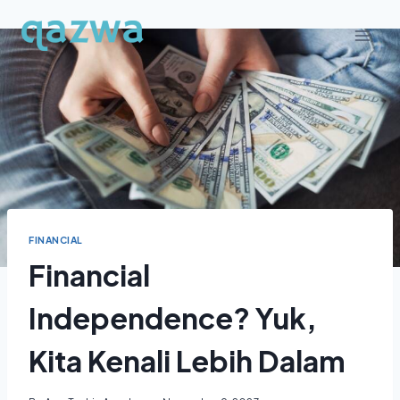
Skip
to
content
FINANCIAL
Financial
Independence? Yuk,
Kita Kenali Lebih Dalam